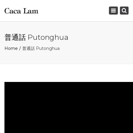
×
Toggle
navigation
普通話 Putonghua
Home
普通話 Putonghua